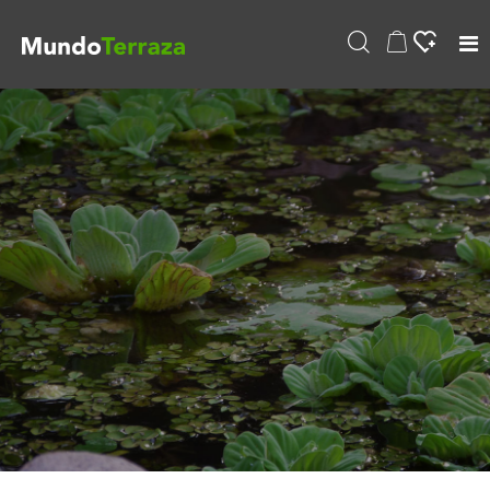
Skip
to
content